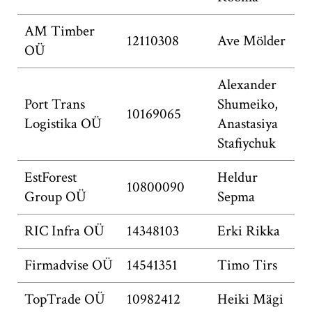
AM Timber
12110308
Ave Mölder
OÜ
Alexander
Port Trans
Shumeiko,
10169065
Logistika OÜ
Anastasiya
Stafiychuk
EstForest
Heldur
10800090
Group OÜ
Sepma
RIC Infra OÜ
14348103
Erki Rikka
Firmadvise OÜ
14541351
Timo Tirs
TopTrade OÜ
10982412
Heiki Mägi