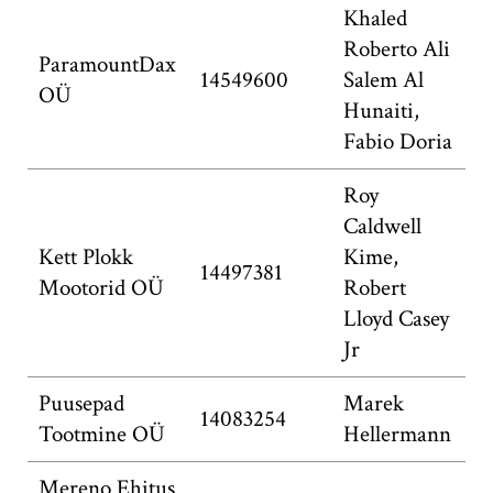
Khaled
Roberto Ali
ParamountDax
14549600
Salem Al
OÜ
Hunaiti,
Fabio Doria
Roy
Caldwell
Kett Plokk
Kime,
14497381
Mootorid OÜ
Robert
Lloyd Casey
Jr
Puusepad
Marek
14083254
Tootmine OÜ
Hellermann
Mereno Ehitus