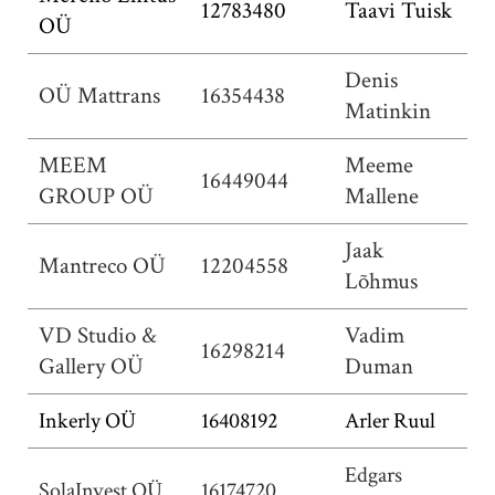
12783480
Taavi Tuisk
OÜ
Denis
OÜ Mattrans
16354438
Matinkin
MEEM
Meeme
16449044
GROUP OÜ
Mallene
Jaak
Mantreco OÜ
12204558
Lõhmus
VD Studio &
Vadim
16298214
Gallery OÜ
Duman
Inkerly OÜ
16408192
Arler Ruul
Edgars
SolaInvest OÜ
16174720