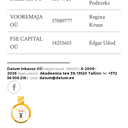
Podnieks
VOOREMAJA
Regina
17089777
OÜ
Kruus
FSE CAPITAL
14253615
Edgar Udod
OÜ
Datum Inkasso OÜ
Registrikood: 11695293
© 2009 -
2026
Tegevuskoht:
Akadeemia tee 39
, 13520 Tallinn
Tel
:
+372
56 506 216
E-post
:
datum
@datum.ee