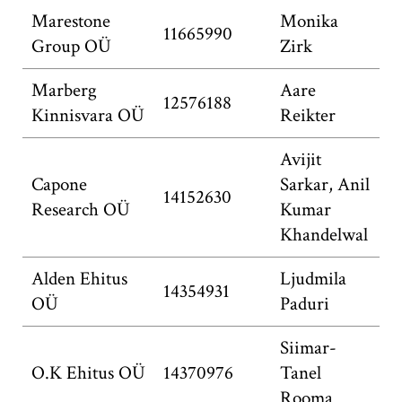
Marestone
Monika
11665990
Group OÜ
Zirk
Marberg
Aare
12576188
Kinnisvara OÜ
Reikter
Avijit
Capone
Sarkar,
Anil
14152630
Research OÜ
Kumar
Khandelwal
Alden Ehitus
Ljudmila
14354931
OÜ
Paduri
Siimar-
O.K Ehitus OÜ
14370976
Tanel
Rooma