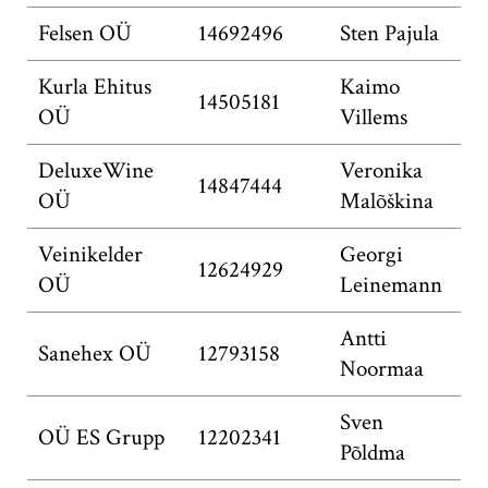
Felsen OÜ
14692496
Sten Pajula
Kurla Ehitus
Kaimo
14505181
OÜ
Villems
DeluxeWine
Veronika
14847444
OÜ
Malõškina
Veinikelder
Georgi
12624929
OÜ
Leinemann
Antti
Sanehex OÜ
12793158
Noormaa
Sven
OÜ ES Grupp
12202341
Põldma